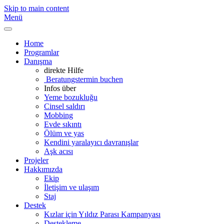
Skip to main content
Menü
Home
Programlar
Danışma
direkte Hilfe
Beratungstermin buchen
Infos über
Yeme bozukluğu
Cinsel saldırı
Mobbing
Evde sıkıntı
Ölüm ve yas
Kendini yaralayıcı davranışlar
Aşk acısı
Projeler
Hakkımızda
Ekip
İletişim ve ulaşım
Staj
Destek
Kızlar için Yıldız Parası Kampanyası
Destekleme