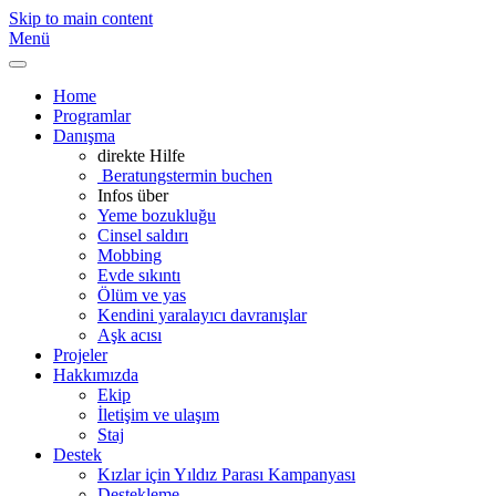
Skip to main content
Menü
Home
Programlar
Danışma
direkte Hilfe
Beratungstermin buchen
Infos über
Yeme bozukluğu
Cinsel saldırı
Mobbing
Evde sıkıntı
Ölüm ve yas
Kendini yaralayıcı davranışlar
Aşk acısı
Projeler
Hakkımızda
Ekip
İletişim ve ulaşım
Staj
Destek
Kızlar için Yıldız Parası Kampanyası
Destekleme