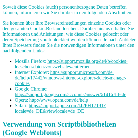
Soweit diese Cookies (auch) personenbezogene Daten betreffen
können, informieren wir Sie darüber in den folgenden Abschnitten.
Sie können über Ihre Browsereinstellungen einzelne Cookies oder
den gesamten Cookie-Bestand löschen. Darüber hinaus erhalten Sie
Informationen und Anleitungen, wie diese Cookies gelöscht oder
deren Speicherung vorab blockiert werden können. Je nach Anbieter
Ihres Browsers finden Sie die notwendigen Informationen unter den
nachfolgenden Links:
Mozilla Firefox:
https://support.mozilla.org/de/kb/cookies-
loeschen-daten-von-websites-entfernen
Internet Explorer:
https://support.microsoft.com/de-
de/help/17442/windows-internet-explorer-delete-manage-
cookies
Google Chrome:
https://support.google.com/accounts/answer/61416?hl=de
Opera:
http://www.opera.com/de/help
Safari:
https://support.apple.com/kb/PH17191?
locale=de_DE&viewlocale=de_DE
Verwendung von Scriptbibliotheken
(Google Webfonts)