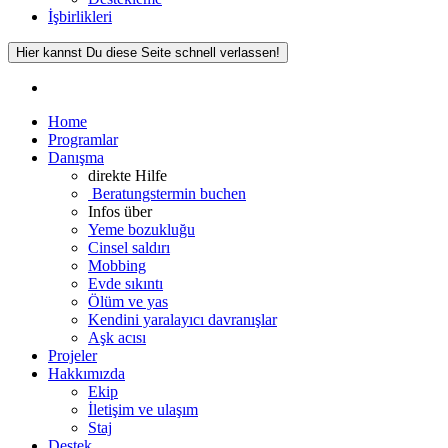
İşbirlikleri
Hier kannst Du diese Seite schnell verlassen!
Home
Programlar
Danışma
direkte Hilfe
Beratungstermin buchen
Infos über
Yeme bozukluğu
Cinsel saldırı
Mobbing
Evde sıkıntı
Ölüm ve yas
Kendini yaralayıcı davranışlar
Aşk acısı
Projeler
Hakkımızda
Ekip
İletişim ve ulaşım
Staj
Destek