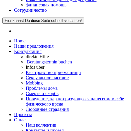
финансовая помощь
Сотрудничество
Hier kannst Du diese Seite schnell verlassen!
Home
Наши предложения
Консультация
direkte Hilfe
Beratungstermin buchen
Infos über
Расстройство приема пищи
Сексуальное насилие
Mobbing
Проблемы дома
Смерть и скорбь
Поведение, характеризующееся нанесением себе
физического вреда
Любовные страдания
Проекты
О нас
Наш коллектив
Контакты и проезд