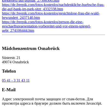
kreideherz-auf-asphalt_27506500.htm
https://de.freepik.com/fotos-kostenlos/nachdenkliche-huebsche-frau-
die-auf-bank-im-park-sitzt_4332338.htm
https://de.freepik.com/fotos-kostenlos/gesichtslose-frau-die-wald-
bewundert_2437140.htm
https://de.freepik.com/fotos-kostenlos/person-die-eine-
geschaeftspraesentation-vorbereitet-und-vor-einem-spiegel-
uebt_274106444.htm
Mädchenzentrum Osnabrück
Süsterstr. 21
49074 Osnabrück
Telefon
05 41 - 3 31 43 11
E-Mail
Адрес электронной почты защищен от спам-ботов. Для
просмотра адреса в браузере должен быть включен Javascript.