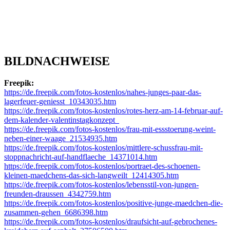
BILDNACHWEISE
Freepik:
https://de.freepik.com/fotos-kostenlos/nahes-junges-paar-das-
lagerfeuer-geniesst_10343035.htm
https://de.freepik.com/fotos-kostenlos/rotes-herz-am-14-februar-auf-
dem-kalender-valentinstagkonzept_
https://de.freepik.com/fotos-kostenlos/frau-mit-essstoerung-weint-
neben-einer-waage_21534935.htm
https://de.freepik.com/fotos-kostenlos/mittlere-schussfrau-mit-
stoppnachricht-auf-handflaeche_14371014.htm
https://de.freepik.com/fotos-kostenlos/portraet-des-schoenen-
kleinen-maedchens-das-sich-langweilt_12414305.htm
https://de.freepik.com/fotos-kostenlos/lebensstil-von-jungen-
freunden-draussen_4342759.htm
https://de.freepik.com/fotos-kostenlos/positive-junge-maedchen-die-
zusammen-gehen_6686398.htm
https://de.freepik.com/fotos-kostenlos/draufsicht-auf-gebrochenes-