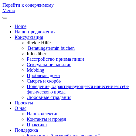
Перейти к содержимому
Меню
Home
Наши предложения
Консультация
direkte Hilfe
Beratungstermin buchen
Infos über
Расстройство приема пищи
Сексуальное насилие
Mobbing
Проблемы дома
Смерть и скорбь
Поведение, характеризующееся нанесением себе
физического вреда
Любовные страдания
Проекты
О нас
Наш коллектив
Контакты и проезд
Практика
Поддержка
Компания „Звездочëт для девушек”