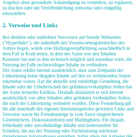
Angebot ohne gesonderte Ankündigung zu verändern, zu ergänzen,
zu löschen oder die Veröffentlichung zeitweise oder endgültig
einzustellen.
2. Verweise und Links
Bei direkten oder indirekten Verweisen auf fremde Webseiten
("Hyperlinks"), die außerhalb des Verantwortungsbereiches des
Autors liegen, würde eine Haftungsverpflichtung ausschließlich in
dem Fall in Kraft treten, in dem der Autor von den Inhalten
Kenntnis hat und es ihm technisch möglich und zumutbar wäre, die
Nutzung im Falle rechtswidriger Inhalte zu verhindern.
Der Autor erklärt hiermit ausdrücklich, dass zum Zeitpunkt der
Linksetzung keine illegalen Inhalte auf den zu verlinkenden Seiten
erkennbar waren. Auf die aktuelle und zukünftige Gestaltung, die
Inhalte oder die Urheberschaft der gelinkten/verknüpften Seiten hat
der Autor keinerlei Einfluss. Deshalb distanziert er sich hiermit
ausdrücklich von allen Inhalten aller gelinkten /verknüpften Seiten,
die nach der Linksetzung verändert wurden. Diese Feststellung gilt
für alle innerhalb des eigenen Internetangebotes gesetzten Links und
Verweise sowie für Fremdeinträge in vom Autor eingerichteten
Gästebüchern, Diskussionsforen und Mailinglisten. Für illegale,
fehlerhafte oder unvollständige Inhalte und insbesondere für
Schäden, die aus der Nutzung oder Nichtnutzung solcherart
dargebotener Informationen entstehen, haftet allein der Anbieter der