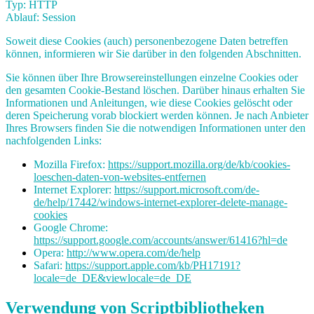
Typ: HTTP
Ablauf: Session
Soweit diese Cookies (auch) personenbezogene Daten betreffen
können, informieren wir Sie darüber in den folgenden Abschnitten.
Sie können über Ihre Browsereinstellungen einzelne Cookies oder
den gesamten Cookie-Bestand löschen. Darüber hinaus erhalten Sie
Informationen und Anleitungen, wie diese Cookies gelöscht oder
deren Speicherung vorab blockiert werden können. Je nach Anbieter
Ihres Browsers finden Sie die notwendigen Informationen unter den
nachfolgenden Links:
Mozilla Firefox:
https://support.mozilla.org/de/kb/cookies-
loeschen-daten-von-websites-entfernen
Internet Explorer:
https://support.microsoft.com/de-
de/help/17442/windows-internet-explorer-delete-manage-
cookies
Google Chrome:
https://support.google.com/accounts/answer/61416?hl=de
Opera:
http://www.opera.com/de/help
Safari:
https://support.apple.com/kb/PH17191?
locale=de_DE&viewlocale=de_DE
Verwendung von Scriptbibliotheken