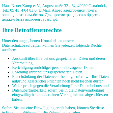
Haus Neuer Kamp e. V., Auguststraße 32 - 34, 49080 Osnabrück,
Tel.: 05 41 4 04 83-0, E-Mail:
Адрес электронной почты
защищен от спам-ботов. Для просмотра адреса в браузере
должен быть включен Javascript.
Ihre Betroffenenrechte
Unter den angegebenen Kontaktdaten unseres
Datenschutzbeauftragten können Sie jederzeit folgende Rechte
ausüben:
Auskunft über Ihre bei uns gespeicherten Daten und deren
Verarbeitung,
Berichtigung unrichtiger personenbezogener Daten,
Löschung Ihrer bei uns gespeicherten Daten,
Einschränkung der Datenverarbeitung, sofern wir Ihre Daten
aufgrund gesetzlicher Pflichten noch nicht löschen dürfen,
Widerspruch gegen die Verarbeitung Ihrer Daten bei uns und
Datenübertragbarkeit, sofern Sie in die Datenverarbeitung
eingewilligt haben oder einen Vertrag mit uns abgeschlossen
haben.
Sofern Sie uns eine Einwilligung erteilt haben, können Sie diese
jederzeit mit Wirkung für die Zukunft widerrufen.