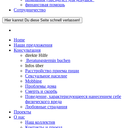
финансовая помощь
Сотрудничество
Hier kannst Du diese Seite schnell verlassen!
Home
Наши предложения
Консультация
direkte Hilfe
Beratungstermin buchen
Infos über
Расстройство приема пищи
Сексуальное насилие
Mobbing
Проблемы дома
Смерть и скорбь
Поведение, характеризующееся нанесением себе
физического вреда
Любовные страдания
Проекты
О нас
Наш коллектив
Контакты и проезд