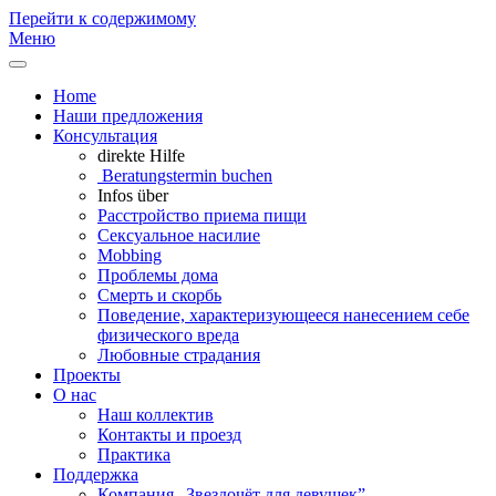
Перейти к содержимому
Меню
Home
Наши предложения
Консультация
direkte Hilfe
Beratungstermin buchen
Infos über
Расстройство приема пищи
Сексуальное насилие
Mobbing
Проблемы дома
Смерть и скорбь
Поведение, характеризующееся нанесением себе
физического вреда
Любовные страдания
Проекты
О нас
Наш коллектив
Контакты и проезд
Практика
Поддержка
Компания „Звездочëт для девушек”