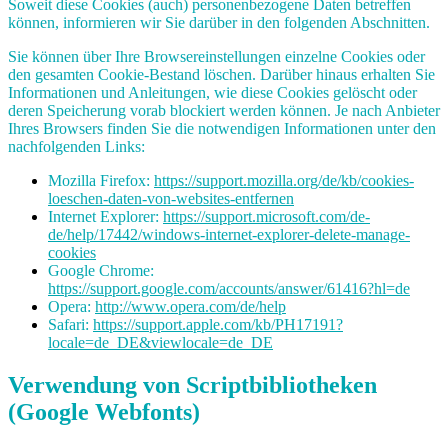
Soweit diese Cookies (auch) personenbezogene Daten betreffen
können, informieren wir Sie darüber in den folgenden Abschnitten.
Sie können über Ihre Browsereinstellungen einzelne Cookies oder
den gesamten Cookie-Bestand löschen. Darüber hinaus erhalten Sie
Informationen und Anleitungen, wie diese Cookies gelöscht oder
deren Speicherung vorab blockiert werden können. Je nach Anbieter
Ihres Browsers finden Sie die notwendigen Informationen unter den
nachfolgenden Links:
Mozilla Firefox:
https://support.mozilla.org/de/kb/cookies-
loeschen-daten-von-websites-entfernen
Internet Explorer:
https://support.microsoft.com/de-
de/help/17442/windows-internet-explorer-delete-manage-
cookies
Google Chrome:
https://support.google.com/accounts/answer/61416?hl=de
Opera:
http://www.opera.com/de/help
Safari:
https://support.apple.com/kb/PH17191?
locale=de_DE&viewlocale=de_DE
Verwendung von Scriptbibliotheken
(Google Webfonts)