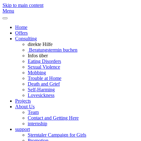
Skip to main content
Menu
Home
Offers
Consulting
direkte Hilfe
Beratungstermin buchen
Infos über
Eating Disorders
Sexual Violence
Mobbing
Trouble at Home
Death and Grief
Self-Harming
Lovesickness
Projects
About Us
Team
Contact and Getting Here
internship
support
Sterntaler Campaign for Girls
Promotion