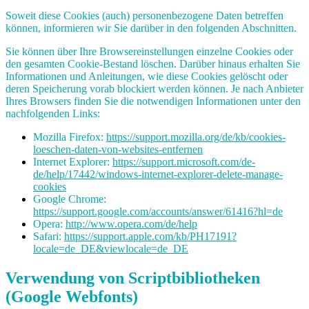
Soweit diese Cookies (auch) personenbezogene Daten betreffen
können, informieren wir Sie darüber in den folgenden Abschnitten.
Sie können über Ihre Browsereinstellungen einzelne Cookies oder
den gesamten Cookie-Bestand löschen. Darüber hinaus erhalten Sie
Informationen und Anleitungen, wie diese Cookies gelöscht oder
deren Speicherung vorab blockiert werden können. Je nach Anbieter
Ihres Browsers finden Sie die notwendigen Informationen unter den
nachfolgenden Links:
Mozilla Firefox:
https://support.mozilla.org/de/kb/cookies-
loeschen-daten-von-websites-entfernen
Internet Explorer:
https://support.microsoft.com/de-
de/help/17442/windows-internet-explorer-delete-manage-
cookies
Google Chrome:
https://support.google.com/accounts/answer/61416?hl=de
Opera:
http://www.opera.com/de/help
Safari:
https://support.apple.com/kb/PH17191?
locale=de_DE&viewlocale=de_DE
Verwendung von Scriptbibliotheken
(Google Webfonts)