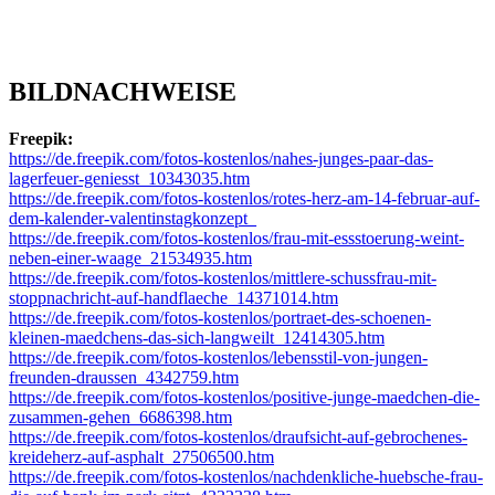
BILDNACHWEISE
Freepik:
https://de.freepik.com/fotos-kostenlos/nahes-junges-paar-das-
lagerfeuer-geniesst_10343035.htm
https://de.freepik.com/fotos-kostenlos/rotes-herz-am-14-februar-auf-
dem-kalender-valentinstagkonzept_
https://de.freepik.com/fotos-kostenlos/frau-mit-essstoerung-weint-
neben-einer-waage_21534935.htm
https://de.freepik.com/fotos-kostenlos/mittlere-schussfrau-mit-
stoppnachricht-auf-handflaeche_14371014.htm
https://de.freepik.com/fotos-kostenlos/portraet-des-schoenen-
kleinen-maedchens-das-sich-langweilt_12414305.htm
https://de.freepik.com/fotos-kostenlos/lebensstil-von-jungen-
freunden-draussen_4342759.htm
https://de.freepik.com/fotos-kostenlos/positive-junge-maedchen-die-
zusammen-gehen_6686398.htm
https://de.freepik.com/fotos-kostenlos/draufsicht-auf-gebrochenes-
kreideherz-auf-asphalt_27506500.htm
https://de.freepik.com/fotos-kostenlos/nachdenkliche-huebsche-frau-