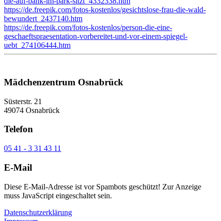
die-auf-bank-im-park-sitzt_4332338.htm
https://de.freepik.com/fotos-kostenlos/gesichtslose-frau-die-wald-
bewundert_2437140.htm
https://de.freepik.com/fotos-kostenlos/person-die-eine-
geschaeftspraesentation-vorbereitet-und-vor-einem-spiegel-
uebt_274106444.htm
Mädchenzentrum Osnabrück
Süsterstr. 21
49074 Osnabrück
Telefon
05 41 - 3 31 43 11
E-Mail
Diese E-Mail-Adresse ist vor Spambots geschützt! Zur Anzeige
muss JavaScript eingeschaltet sein.
Datenschutzerklärung