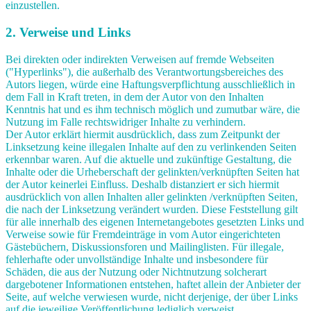
einzustellen.
2. Verweise und Links
Bei direkten oder indirekten Verweisen auf fremde Webseiten
("Hyperlinks"), die außerhalb des Verantwortungsbereiches des
Autors liegen, würde eine Haftungsverpflichtung ausschließlich in
dem Fall in Kraft treten, in dem der Autor von den Inhalten
Kenntnis hat und es ihm technisch möglich und zumutbar wäre, die
Nutzung im Falle rechtswidriger Inhalte zu verhindern.
Der Autor erklärt hiermit ausdrücklich, dass zum Zeitpunkt der
Linksetzung keine illegalen Inhalte auf den zu verlinkenden Seiten
erkennbar waren. Auf die aktuelle und zukünftige Gestaltung, die
Inhalte oder die Urheberschaft der gelinkten/verknüpften Seiten hat
der Autor keinerlei Einfluss. Deshalb distanziert er sich hiermit
ausdrücklich von allen Inhalten aller gelinkten /verknüpften Seiten,
die nach der Linksetzung verändert wurden. Diese Feststellung gilt
für alle innerhalb des eigenen Internetangebotes gesetzten Links und
Verweise sowie für Fremdeinträge in vom Autor eingerichteten
Gästebüchern, Diskussionsforen und Mailinglisten. Für illegale,
fehlerhafte oder unvollständige Inhalte und insbesondere für
Schäden, die aus der Nutzung oder Nichtnutzung solcherart
dargebotener Informationen entstehen, haftet allein der Anbieter der
Seite, auf welche verwiesen wurde, nicht derjenige, der über Links
auf die jeweilige Veröffentlichung lediglich verweist.