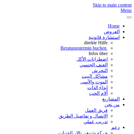
Skip to main content
Menu
Home
العروض
استشارة قانونية
direkte Hilfe
Beratungstermin buchen
Infos über
اضطرابات الأكل
العنف الجنسي
التحرش
مشاكل البيت
الموت والأسى
إيذاء الذات
آلام الحب
المشاريع
من نحن
فريق العمل
الإتصال و تفاصيل الطريق
تدريب عملي
دعم
حركة شتيغن تالار للفتيات