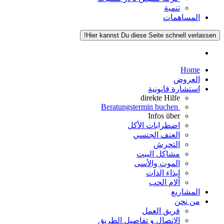
تنمية
المساهمات
Hier kannst Du diese Seite schnell verlassen!
Home
العروض
استشارة قانونية
direkte Hilfe
Beratungstermin buchen
Infos über
اضطرابات الأكل
العنف الجنسي
التحرش
مشاكل البيت
الموت والأسى
إيذاء الذات
آلام الحب
المشاريع
من نحن
فريق العمل
الإتصال و تفاصيل الطريق