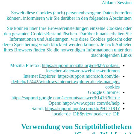
Ablauf: Session
Soweit diese Cookies (auch) personenbezogene Daten betreffen
können, informieren wir Sie darüber in den folgenden Abschnitten.
Sie können über Ihre Browsereinstellungen einzelne Cookies oder
den gesamten Cookie-Bestand löschen. Darüber hinaus erhalten Sie
Informationen und Anleitungen, wie diese Cookies gelöscht oder
deren Speicherung vorab blockiert werden können. Je nach Anbieter
Ihres Browsers finden Sie die notwendigen Informationen unter den
nachfolgenden Links:
Mozilla Firefox:
https://support.mozilla.org/de/kb/cookies-
loeschen-daten-von-websites-entfernen
Internet Explorer:
https://support.microsoft.com/de-
de/help/17442/windows-internet-explorer-delete-manage-
cookies
Google Chrome:
https://support.google.com/accounts/answer/61416?hl=de
Opera:
http://www.opera.com/de/help
Safari:
https://support.apple.com/kb/PH17191?
locale=de_DE&viewlocale=de_DE
Verwendung von Scriptbibliotheken