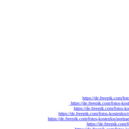
https://de.freepik.com/fo
https://de.freepik.com/fotos-ko
https://de.freepik.com/fotos-
https://de.freepik.com/fotos-kostenlo
https://de.freepik.com/fotos-kostenlos/por
https://de.freepik.com