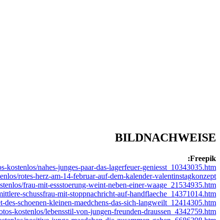
BILDNACHWEISE
Freepik:
tos-kostenlos/nahes-junges-paar-das-lagerfeuer-geniesst_10343035.htm
stenlos/rotes-herz-am-14-februar-auf-dem-kalender-valentinstagkonzept_
kostenlos/frau-mit-essstoerung-weint-neben-einer-waage_21534935.htm
s/mittlere-schussfrau-mit-stoppnachricht-auf-handflaeche_14371014.htm
traet-des-schoenen-kleinen-maedchens-das-sich-langweilt_12414305.htm
/fotos-kostenlos/lebensstil-von-jungen-freunden-draussen_4342759.htm