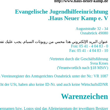
http://www.haus-neuer-kamp.de
Evangelische Jugendhilfeeinrichtung
Haus Neuer Kamp e. V.
Auguststraße 32 - 34
49080 Osnabrück
عنوان البريد الإلكتروني هذا محمي من روبوتات السبام. يجب عليك تف
Fon: 05 41 - 4 04 83 - 0
Fax: 05 41 - 4 04 83 - 10
Vertreten durch die Geschäftsführung:
Svea Kroes
(Verantwortlich nach §18 MStV)
 Vereinsregister des Amtsgerichtes Osnabrück unter der Nr.: VR 1087.
cht der USt, haben also keine ID-Nr. und auch keine WirtschaftsIDNR.
Warenzeichen
mennamen bzw. Logos sind das Alleineigentum der jeweiligen Besitzer.