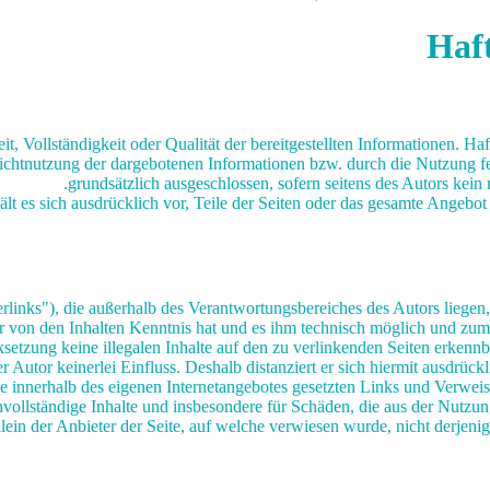
Haf
it, Vollständigkeit oder Qualität der bereitgestellten Informationen. H
Nichtnutzung der dargebotenen Informationen bzw. durch die Nutzung fe
grundsätzlich ausgeschlossen, sofern seitens des Autors kein 
ält es sich ausdrücklich vor, Teile der Seiten oder das gesamte Angeb
links"), die außerhalb des Verantwortungsbereiches des Autors liegen,
or von den Inhalten Kenntnis hat und es ihm technisch möglich und zumu
setzung keine illegalen Inhalte auf den zu verlinkenden Seiten erkennb
 Autor keinerlei Einfluss. Deshalb distanziert er sich hiermit ausdrückl
lle innerhalb des eigenen Internetangebotes gesetzten Links und Verwe
 unvollständige Inhalte und insbesondere für Schäden, die aus der Nutzu
allein der Anbieter der Seite, auf welche verwiesen wurde, nicht derjenig