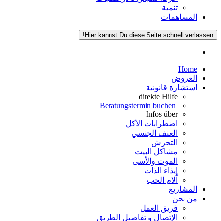
تنمية
المساهمات
Hier kannst Du diese Seite schnell verlassen!
Home
العروض
استشارة قانونية
direkte Hilfe
Beratungstermin buchen
Infos über
اضطرابات الأكل
العنف الجنسي
التحرش
مشاكل البيت
الموت والأسى
إيذاء الذات
آلام الحب
المشاريع
من نحن
فريق العمل
الإتصال و تفاصيل الطريق