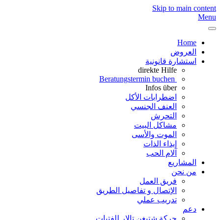
Skip to main content
Menu
Home
العروض
استشارة قانونية
direkte Hilfe
Beratungstermin buchen
Infos über
اضطرابات الأكل
العنف الجنسي
التحرش
مشاكل البيت
الموت والأسى
إيذاء الذات
آلام الحب
المشاريع
من نحن
فريق العمل
الإتصال و تفاصيل الطريق
تدريب عملي
دعم
حركة شتيغن تالار للفتيات